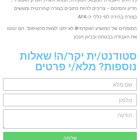
כל חלקי העבודה: המבוא, הסקירה, המתודולוגיה, הפרק האמפירי,
הדיון והסיכום – צריכים להיות כתובים בצורה קוהרנטית ומוגשים
בצורה בהירה לפי כללי ה-APA
המומחים של המושיע האקדמי® לא יתנו 'לצאת מהאיפוס'. הם ינווטו
את העבודה בבטחה ובכיוון הנכון
סטודנט/ית יקר/ה! שאלות
נוספות? מלא/י פרטים
שליחה